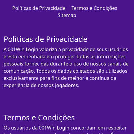
Políticas de Privacidade
Termos e Condições
Sitemap
Políticas de Privacidade
A 001Win Login valoriza a privacidade de seus usuários
e está empenhada em proteger todas as informações
pessoais fornecidas durante o uso de nossos canais de
comunicação. Todos os dados coletados são utilizados
exclusivamente para fins de melhoria contínua da
experiência de nossos jogadores.
Termos e Condições
Os usuários da 001Win Login concordam em respeitar