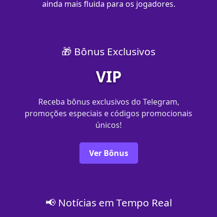
ainda mais fluida para os jogadores.
🎁 Bônus Exclusivos
VIP
Receba bônus exclusivos do Telegram,
promoções especiais e códigos promocionais
únicos!
Ver Bônus
📢 Notícias em Tempo Real