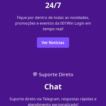
24/7
Fique por dentro de todas as novidades,
promoções e eventos da 001Win Login em
tempo real!
Ver Notícias
💬 Suporte Direto
Chat
Suporte direto via Telegram, respostas rápidas e
atendimento personalizado!