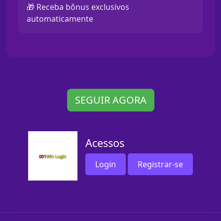
🎁 Receba bônus exclusivos
automaticamente
SEGUIR AGORA
Acessos
Login
Registrar-se