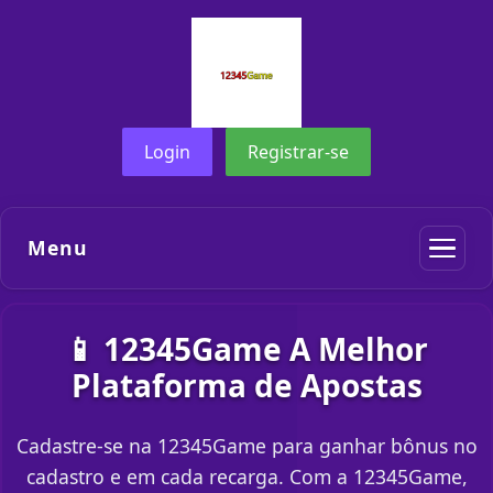
Login
Registrar-se
Menu
📱 12345Game A Melhor
Plataforma de Apostas
Cadastre-se na 12345Game para ganhar bônus no
cadastro e em cada recarga. Com a 12345Game,