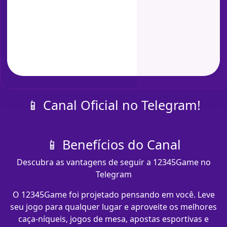
📱 Canal Oficial no Telegram!
📱 Benefícios do Canal
Descubra as vantagens de seguir a 12345Game no
Telegram
O 12345Game foi projetado pensando em você. Leve
seu jogo para qualquer lugar e aproveite os melhores
caça-níqueis, jogos de mesa, apostas esportivas e