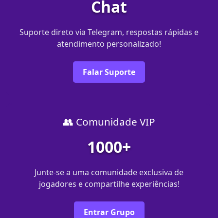
Chat
Suporte direto via Telegram, respostas rápidas e
atendimento personalizado!
Falar Suporte
👥 Comunidade VIP
1000+
Junte-se a uma comunidade exclusiva de
jogadores e compartilhe experiências!
Entrar Grupo