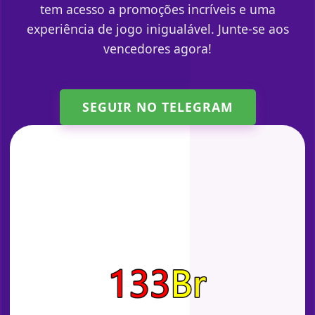
tem acesso a promoções incríveis e uma
experiência de jogo inigualável. Junte-se aos
vencedores agora!
SEGUIR NO TELEGRAM