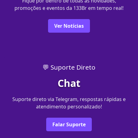
Fique por dentro de todas as novidades,
promoções e eventos da 133Br em tempo real!
Ver Notícias
💬 Suporte Direto
Chat
Suporte direto via Telegram, respostas rápidas e
atendimento personalizado!
Falar Suporte