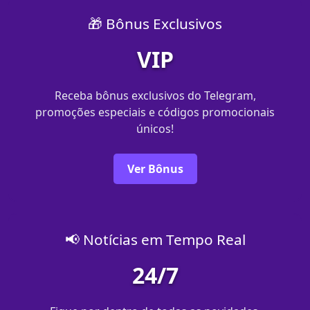
🎁 Bônus Exclusivos
VIP
Receba bônus exclusivos do Telegram,
promoções especiais e códigos promocionais
únicos!
Ver Bônus
📢 Notícias em Tempo Real
24/7