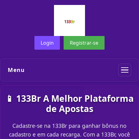
Login
Registrar-se
Menu
📱 133Br A Melhor Plataforma
de Apostas
Cadastre-se na 133Br para ganhar bônus no
cadastro e em cada recarga. Com a 133Br, você