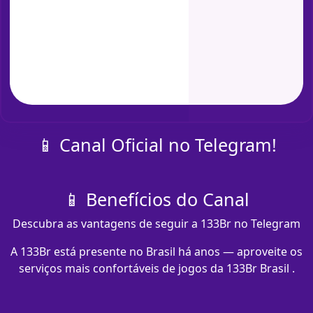
📱 Canal Oficial no Telegram!
📱 Benefícios do Canal
Descubra as vantagens de seguir a 133Br no Telegram
A 133Br está presente no Brasil há anos — aproveite os
serviços mais confortáveis de jogos da 133Br Brasil .