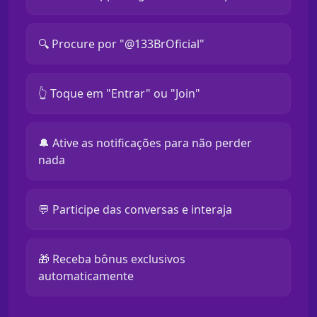
🔍 Procure por "@133BrOficial"
👆 Toque em "Entrar" ou "Join"
🔔 Ative as notificações para não perder
nada
💬 Participe das conversas e interaja
🎁 Receba bônus exclusivos
automaticamente