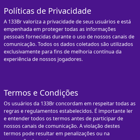
Políticas de Privacidade
A 133Br valoriza a privacidade de seus usuários e está
empenhada em proteger todas as informações
pessoais fornecidas durante o uso de nossos canais de
comunicação. Todos os dados coletados são utilizados
exclusivamente para fins de melhoria contínua da
experiência de nossos jogadores.
Termos e Condições
Os usuários da 133Br concordam em respeitar todas as
regras e regulamentos estabelecidos. É importante ler
e entender todos os termos antes de participar de
nossos canais de comunicação. A violação destes
termos pode resultar em penalizações ou na