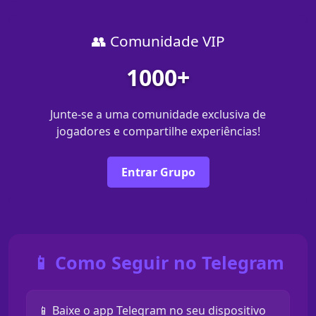
👥 Comunidade VIP
1000+
Junte-se a uma comunidade exclusiva de
jogadores e compartilhe experiências!
Entrar Grupo
📱 Como Seguir no Telegram
📱 Baixe o app Telegram no seu dispositivo