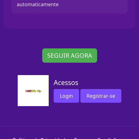
automaticamente
SEGUIR AGORA
Acessos
Login
Registrar-se