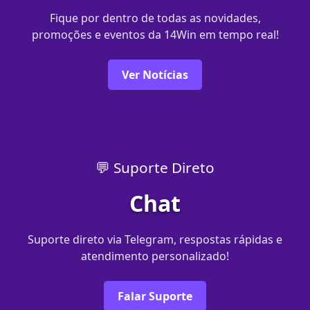
Fique por dentro de todas as novidades,
promoções e eventos da 14Win em tempo real!
Ver Notícias
💬 Suporte Direto
Chat
Suporte direto via Telegram, respostas rápidas e
atendimento personalizado!
Falar Suporte