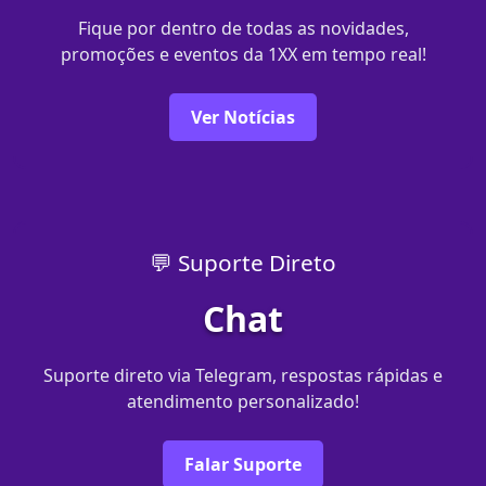
Fique por dentro de todas as novidades,
promoções e eventos da 1XX em tempo real!
Ver Notícias
💬 Suporte Direto
Chat
Suporte direto via Telegram, respostas rápidas e
atendimento personalizado!
Falar Suporte