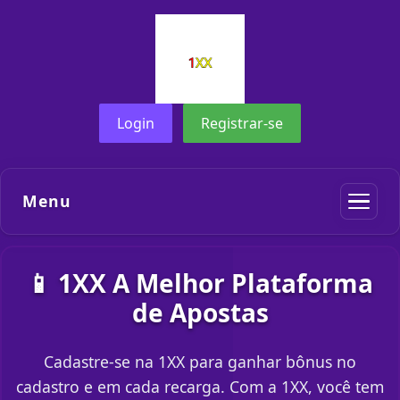
Login
Registrar-se
Menu
📱 1XX A Melhor Plataforma
de Apostas
Cadastre-se na 1XX para ganhar bônus no
cadastro e em cada recarga. Com a 1XX, você tem