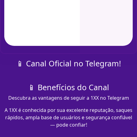
📱 Canal Oficial no Telegram!
📱 Benefícios do Canal
Descubra as vantagens de seguir a 1XX no Telegram
A 1XX é conhecida por sua excelente reputação, saques
rápidos, ampla base de usuários e segurança confiável
— pode confiar!