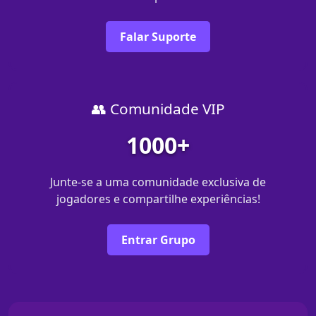
Falar Suporte
👥 Comunidade VIP
1000+
Junte-se a uma comunidade exclusiva de
jogadores e compartilhe experiências!
Entrar Grupo