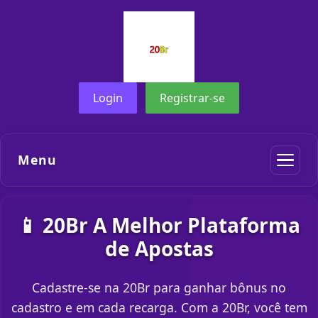
Login
Registrar-se
Menu
📱 20Br A Melhor Plataforma
de Apostas
Cadastre-se na 20Br para ganhar bônus no
cadastro e em cada recarga. Com a 20Br, você tem