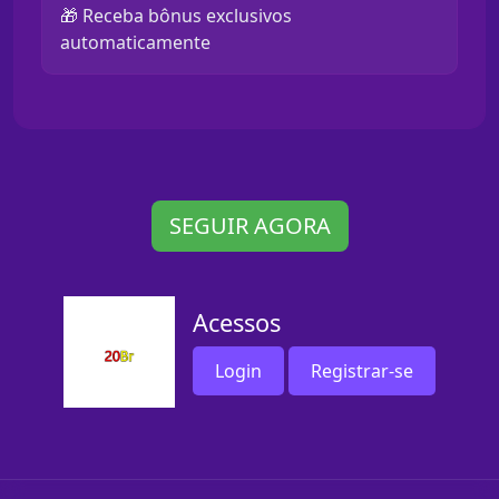
🎁 Receba bônus exclusivos
automaticamente
SEGUIR AGORA
Acessos
Login
Registrar-se