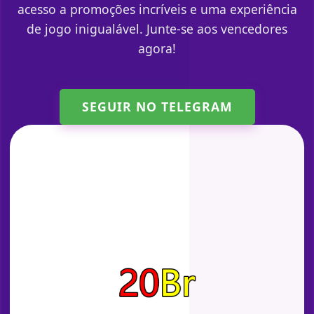
acesso a promoções incríveis e uma experiência
de jogo inigualável. Junte-se aos vencedores
agora!
SEGUIR NO TELEGRAM