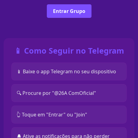
Entrar Grupo
📱 Como Seguir no Telegram
📱 Baixe o app Telegram no seu dispositivo
🔍 Procure por "@26A ComOficial"
👆 Toque em "Entrar" ou "Join"
🔔 Ative as notificações para não perder