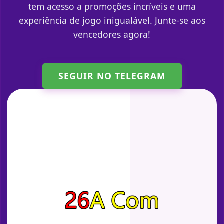
tem acesso a promoções incríveis e uma
experiência de jogo inigualável. Junte-se aos
vencedores agora!
SEGUIR NO TELEGRAM