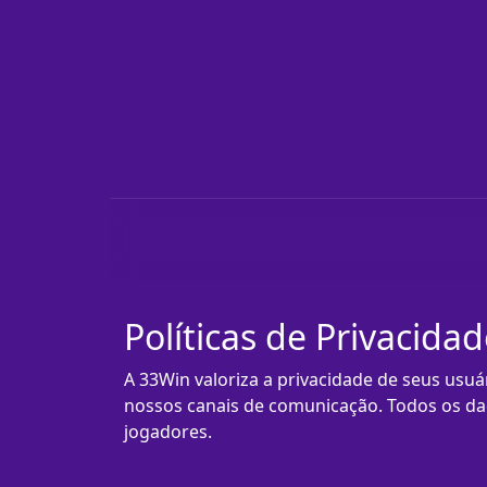
Políticas de Privacida
A 33Win valoriza a privacidade de seus usu
nossos canais de comunicação. Todos os dad
jogadores.