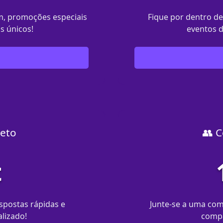
m, promoções especiais
Fique por dentro d
s únicos!
eventos d
reto
👥 
t
espostas rápidas e
Junte-se a uma com
lizado!
compa