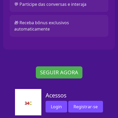
💬 Participe das conversas e interaja
🎁 Receba bônus exclusivos
automaticamente
SEGUIR AGORA
Acessos
Login
Registrar-se