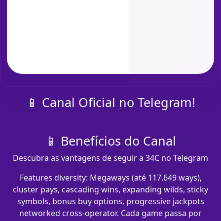
📱 Canal Oficial no Telegram!
📱 Benefícios do Canal
Descubra as vantagens de seguir a 34C no Telegram
Features diversity: Megaways (até 117.649 ways),
cluster pays, cascading wins, expanding wilds, sticky
symbols, bonus buy options, progressive jackpots
networked cross-operator. Cada game passa por