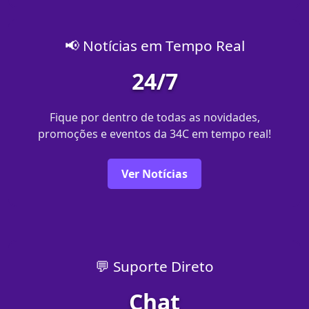
📢 Notícias em Tempo Real
24/7
Fique por dentro de todas as novidades,
promoções e eventos da 34C em tempo real!
Ver Notícias
💬 Suporte Direto
Chat