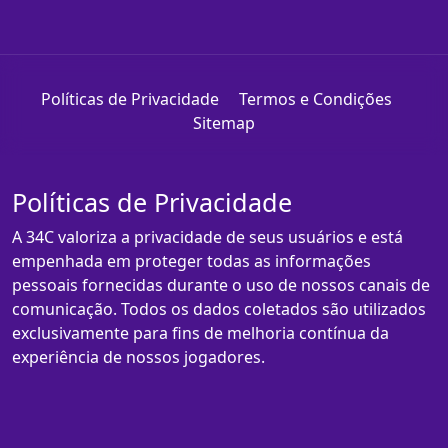
Políticas de Privacidade
Termos e Condições
Sitemap
Políticas de Privacidade
A 34C valoriza a privacidade de seus usuários e está
empenhada em proteger todas as informações
pessoais fornecidas durante o uso de nossos canais de
comunicação. Todos os dados coletados são utilizados
exclusivamente para fins de melhoria contínua da
experiência de nossos jogadores.