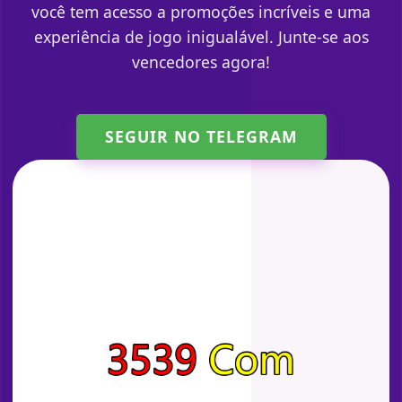
você tem acesso a promoções incríveis e uma
experiência de jogo inigualável. Junte-se aos
vencedores agora!
SEGUIR NO TELEGRAM