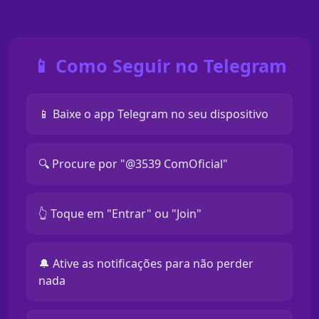
📱 Como Seguir no Telegram
📱 Baixe o app Telegram no seu dispositivo
🔍 Procure por "@3539 ComOficial"
👆 Toque em "Entrar" ou "Join"
🔔 Ative as notificações para não perder
nada