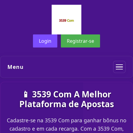
Login
Registrar-se
Menu
📱 3539 Com A Melhor
Plataforma de Apostas
Cadastre-se na 3539 Com para ganhar bônus no
cadastro e em cada recarga. Com a 3539 Com,