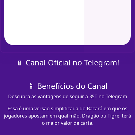
📱 Canal Oficial no Telegram!
📱 Benefícios do Canal
Descubra as vantagens de seguir a 35T no Telegram
Essa é uma versão simplificada do Bacará em que os
jogadores apostam em qual mão, Dragão ou Tigre, terá
o maior valor de carta.