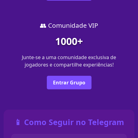
👥 Comunidade VIP
1000+
Junte-se a uma comunidade exclusiva de
jogadores e compartilhe experiências!
Entrar Grupo
📱 Como Seguir no Telegram