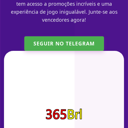
tem acesso a promoções incríveis e uma
experiência de jogo inigualável. Junte-se aos
vencedores agora!
SEGUIR NO TELEGRAM