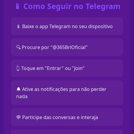
📱 Como Seguir no Telegram
📱 Baixe o app Telegram no seu dispositivo
🔍 Procure por "@365BrlOficial"
👆 Toque em "Entrar" ou "Join"
🔔 Ative as notificações para não perder
nada
💬 Participe das conversas e interaja