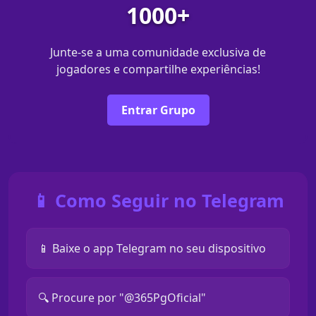
1000+
Junte-se a uma comunidade exclusiva de
jogadores e compartilhe experiências!
Entrar Grupo
📱 Como Seguir no Telegram
📱 Baixe o app Telegram no seu dispositivo
🔍 Procure por "@365PgOficial"