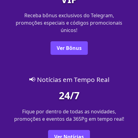
Receba bônus exclusivos do Telegram,
promoções especiais e códigos promocionais
únicos!
Ver Bônus
📢 Notícias em Tempo Real
24/7
Fique por dentro de todas as novidades,
promoções e eventos da 365Pg em tempo real!
Ver Notícias