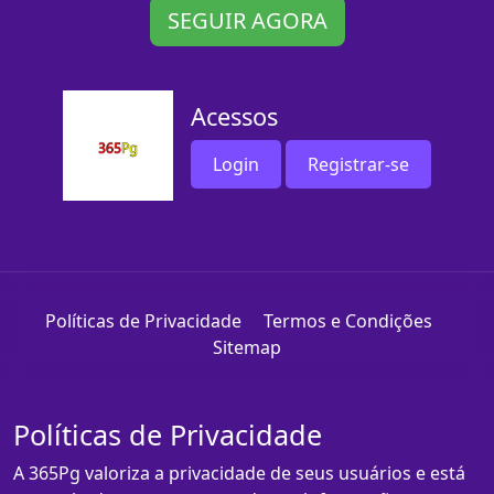
SEGUIR AGORA
Acessos
Login
Registrar-se
Políticas de Privacidade
Termos e Condições
Sitemap
Políticas de Privacidade
A 365Pg valoriza a privacidade de seus usuários e está