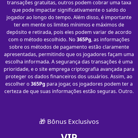
transações gratuitas, outros podem cobrar uma taxa
que pode impactar significativamente o saldo do
jogador ao longo do tempo. Além disso, é importante
ter em mente os limites mínimos e máximos de
depósito e retirada, pois eles podem variar de acordo
com o método escolhido. No
365Pg
, as informações
sobre os métodos de pagamento estão claramente
apresentadas, permitindo que os jogadores façam uma
escolha informada. A segurança das transações é uma
prioridade, e o site emprega criptografia avançada para
proteger os dados financeiros dos usuários. Assim, ao
escolher o
365Pg
para jogar, os jogadores podem ter a
certeza de que suas informações estão seguras. Outro.
🎁 Bônus Exclusivos
VIP