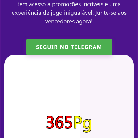
tem acesso a promoções incríveis e uma
experiência de jogo inigualável. Junte-se aos
vencedores agora!
SEGUIR NO TELEGRAM