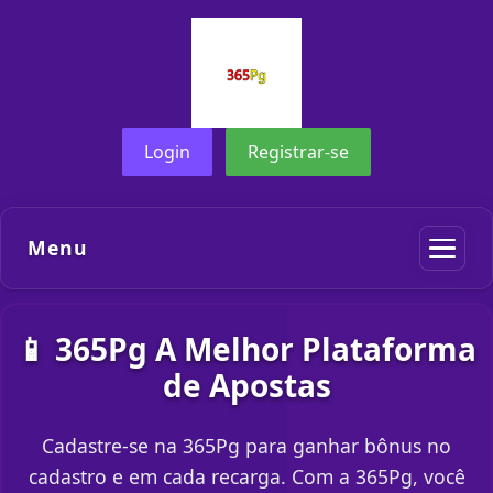
Login
Registrar-se
Menu
📱 365Pg A Melhor Plataforma
de Apostas
Cadastre-se na 365Pg para ganhar bônus no
cadastro e em cada recarga. Com a 365Pg, você