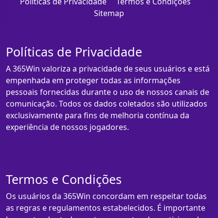
Políticas de Privacidade
Termos e Condições
Sitemap
Políticas de Privacidade
A 365Win valoriza a privacidade de seus usuários e está
empenhada em proteger todas as informações
pessoais fornecidas durante o uso de nossos canais de
comunicação. Todos os dados coletados são utilizados
exclusivamente para fins de melhoria contínua da
experiência de nossos jogadores.
Termos e Condições
Os usuários da 365Win concordam em respeitar todas
as regras e regulamentos estabelecidos. É importante