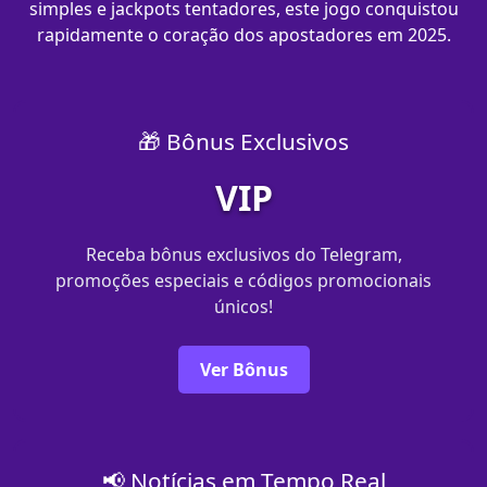
simples e jackpots tentadores, este jogo conquistou
rapidamente o coração dos apostadores em 2025.
🎁 Bônus Exclusivos
VIP
Receba bônus exclusivos do Telegram,
promoções especiais e códigos promocionais
únicos!
Ver Bônus
📢 Notícias em Tempo Real