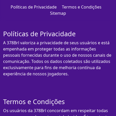
Políticas de Privacidade
Termos e Condições
Sitemap
Políticas de Privacidade
A 378Brl valoriza a privacidade de seus usuários e está
empenhada em proteger todas as informações
pessoais fornecidas durante o uso de nossos canais de
comunicação. Todos os dados coletados são utilizados
exclusivamente para fins de melhoria contínua da
experiência de nossos jogadores.
Termos e Condições
Os usuários da 378Brl concordam em respeitar todas