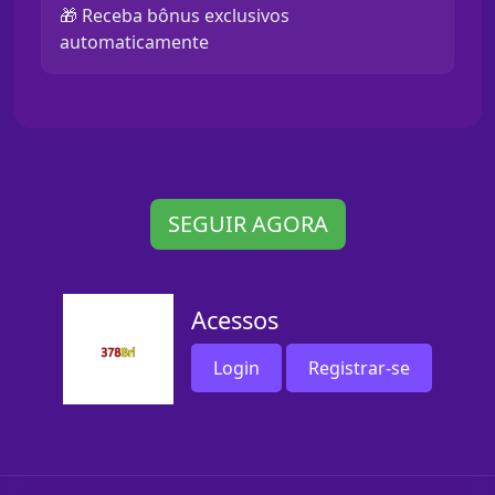
🎁 Receba bônus exclusivos
automaticamente
SEGUIR AGORA
Acessos
Login
Registrar-se