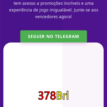
tem acesso a promoções incríveis e uma
experiência de jogo inigualável. Junte-se aos
vencedores agora!
SEGUIR NO TELEGRAM