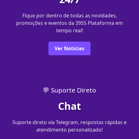
Fique por dentro de todas as novidades,
promoções e eventos da 39SS Plataforma em
tempo real!
Ver Notícias
💬 Suporte Direto
Chat
Suporte direto via Telegram, respostas rápidas e
atendimento personalizado!