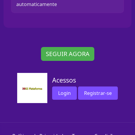
automaticamente
SEGUIR AGORA
Acessos
Login
Registrar-se