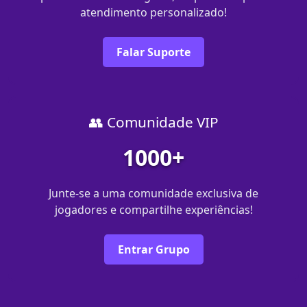
atendimento personalizado!
Falar Suporte
👥 Comunidade VIP
1000+
Junte-se a uma comunidade exclusiva de
jogadores e compartilhe experiências!
Entrar Grupo