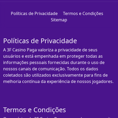
Políticas de Privacidade
Termos e Condições
Sitemap
Políticas de Privacidade
A 3F Casino Paga valoriza a privacidade de seus
usuários e está empenhada em proteger todas as
informações pessoais fornecidas durante o uso de
nossos canais de comunicação. Todos os dados
coletados são utilizados exclusivamente para fins de
melhoria contínua da experiência de nossos jogadores.
Termos e Condições