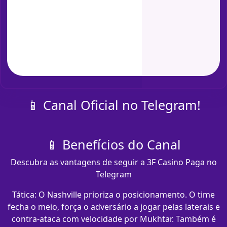
📱 Canal Oficial no Telegram!
📱 Benefícios do Canal
Descubra as vantagens de seguir a 3F Casino Paga no
Telegram
Tática: O Nashville prioriza o posicionamento. O time
fecha o meio, força o adversário a jogar pelas laterais e
contra-ataca com velocidade por Mukhtar. Também é