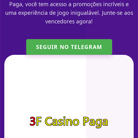
Paga, você tem acesso a promoções incríveis e
uma experiência de jogo inigualável. Junte-se aos
vencedores agora!
SEGUIR NO TELEGRAM