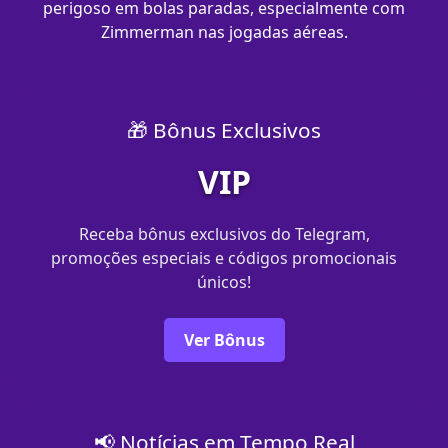
perigoso em bolas paradas, especialmente com
Zimmerman nas jogadas aéreas.
🎁 Bônus Exclusivos
VIP
Receba bônus exclusivos do Telegram,
promoções especiais e códigos promocionais
únicos!
Ver Bônus
📢 Notícias em Tempo Real