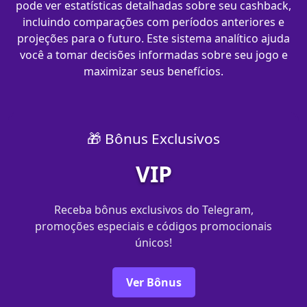
pode ver estatísticas detalhadas sobre seu cashback,
incluindo comparações com períodos anteriores e
projeções para o futuro. Este sistema analítico ajuda
você a tomar decisões informadas sobre seu jogo e
maximizar seus benefícios.
🎁 Bônus Exclusivos
VIP
Receba bônus exclusivos do Telegram,
promoções especiais e códigos promocionais
únicos!
Ver Bônus