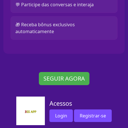
💬 Participe das conversas e interaja
🎁 Receba bônus exclusivos
automaticamente
SEGUIR AGORA
Acessos
Login
Registrar-se