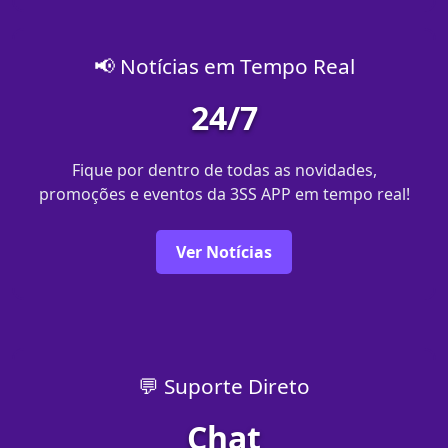
📢 Notícias em Tempo Real
24/7
Fique por dentro de todas as novidades,
promoções e eventos da 3SS APP em tempo real!
Ver Notícias
💬 Suporte Direto
Chat