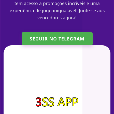
tem acesso a promoções incríveis e uma
experiência de jogo inigualável. Junte-se aos
vencedores agora!
SEGUIR NO TELEGRAM