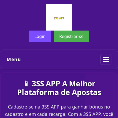
Login
Registrar-se
Menu
📱 3SS APP A Melhor
Plataforma de Apostas
Cadastre-se na 3SS APP para ganhar bônus no
cadastro e em cada recarga. Com a 3SS APP, você