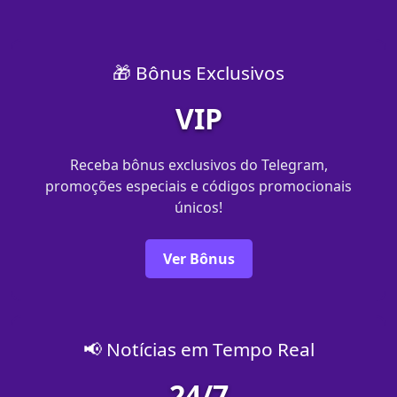
🎁 Bônus Exclusivos
VIP
Receba bônus exclusivos do Telegram,
promoções especiais e códigos promocionais
únicos!
Ver Bônus
📢 Notícias em Tempo Real
24/7