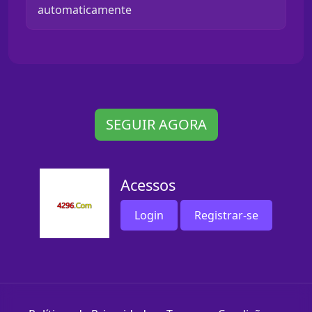
automaticamente
SEGUIR AGORA
Acessos
Login
Registrar-se