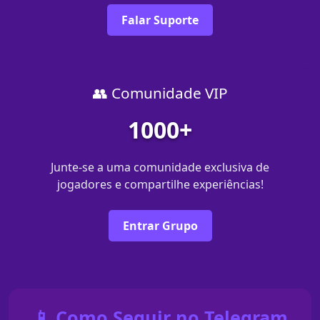
Falar Suporte
👥 Comunidade VIP
1000+
Junte-se a uma comunidade exclusiva de
jogadores e compartilhe experiências!
Entrar Grupo
📱 Como Seguir no Telegram