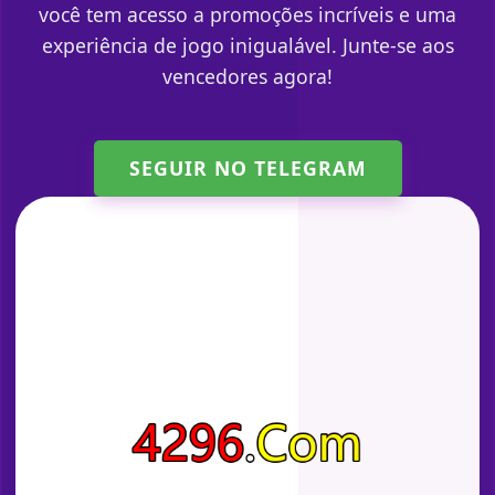
você tem acesso a promoções incríveis e uma
experiência de jogo inigualável. Junte-se aos
vencedores agora!
SEGUIR NO TELEGRAM