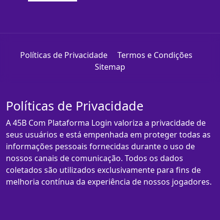
Políticas de Privacidade
Termos e Condições
Sitemap
Políticas de Privacidade
A 45B Com Plataforma Login valoriza a privacidade de
seus usuários e está empenhada em proteger todas as
informações pessoais fornecidas durante o uso de
nossos canais de comunicação. Todos os dados
coletados são utilizados exclusivamente para fins de
melhoria contínua da experiência de nossos jogadores.