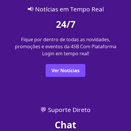
📢 Notícias em Tempo Real
24/7
Fique por dentro de todas as novidades,
promoções e eventos da 45B Com Plataforma
Login em tempo real!
Ver Notícias
💬 Suporte Direto
Chat