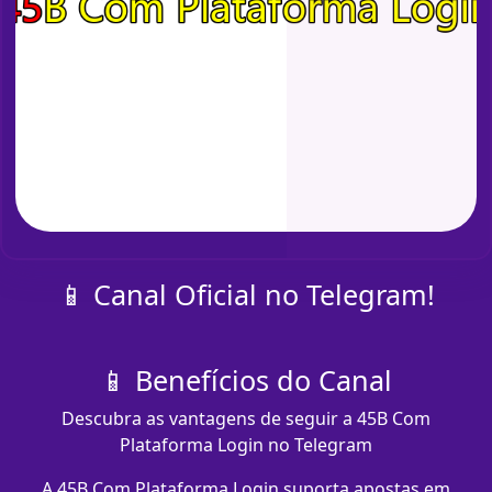
📱 Canal Oficial no Telegram!
📱 Benefícios do Canal
Descubra as vantagens de seguir a 45B Com
Plataforma Login no Telegram
A 45B Com Plataforma Login suporta apostas em