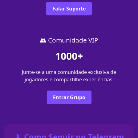
Falar Suporte
👥 Comunidade VIP
1000+
Junte-se a uma comunidade exclusiva de
jogadores e compartilhe experiências!
Entrar Grupo
📱 Como Seguir no Telegram