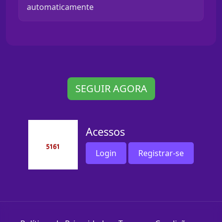
automaticamente
SEGUIR AGORA
Acessos
Login
Registrar-se