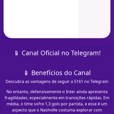
📱 Canal Oficial no Telegram!
📱 Benefícios do Canal
Descubra as vantagens de seguir a 5161 no Telegram
No entanto, defensivamente o Inter ainda apresenta
fragilidades, especialmente em transições rápidas. Em
média, o time sofre 1,3 gols por partida, e esse é um
aspecto que o Nashville costuma explorar com