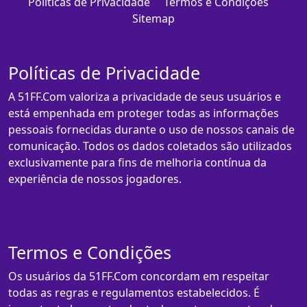
Políticas de Privacidade
Termos e Condições
Sitemap
Políticas de Privacidade
A 51FF.Com valoriza a privacidade de seus usuários e
está empenhada em proteger todas as informações
pessoais fornecidas durante o uso de nossos canais de
comunicação. Todos os dados coletados são utilizados
exclusivamente para fins de melhoria contínua da
experiência de nossos jogadores.
Termos e Condições
Os usuários da 51FF.Com concordam em respeitar
todas as regras e regulamentos estabelecidos. É