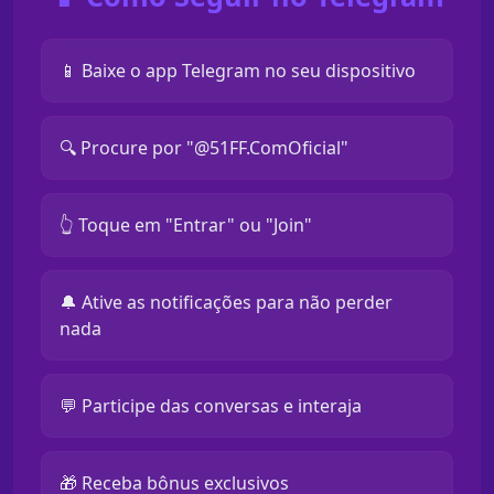
📱 Baixe o app Telegram no seu dispositivo
🔍 Procure por "@51FF.ComOficial"
👆 Toque em "Entrar" ou "Join"
🔔 Ative as notificações para não perder
nada
💬 Participe das conversas e interaja
🎁 Receba bônus exclusivos