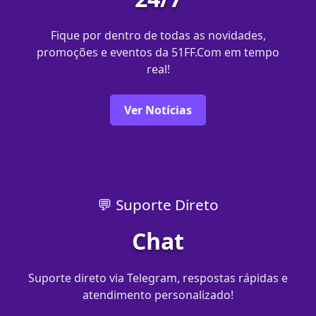
Fique por dentro de todas as novidades,
promoções e eventos da 51FF.Com em tempo
real!
Ver Notícias
💬 Suporte Direto
Chat
Suporte direto via Telegram, respostas rápidas e
atendimento personalizado!