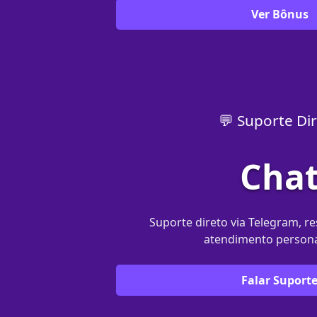
Ver Bônus
💬 Suporte Di
Cha
Suporte direto via Telegram, r
atendimento persona
Falar Suport