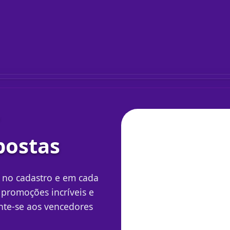
postas
 no cadastro e em cada
 promoções incríveis e
unte-se aos vencedores