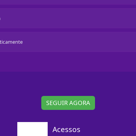
a
aticamente
SEGUIR AGORA
Acessos