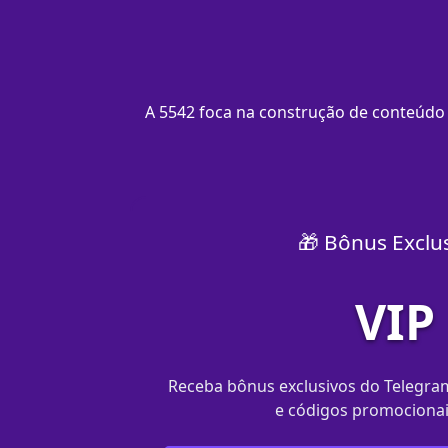
A 5542 foca na construção de conteúdo 
🎁 Bônus Exclu
VIP
Receba bônus exclusivos do Telegra
e códigos promocionai