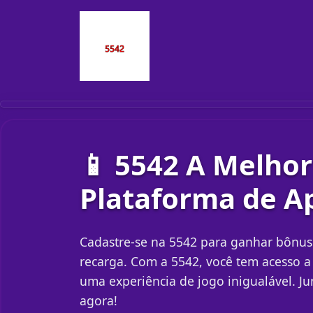
📱 5542 A Melhor
Plataforma de A
Cadastre-se na 5542 para ganhar bônus
recarga. Com a 5542, você tem acesso a
uma experiência de jogo inigualável. J
agora!