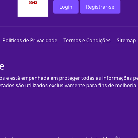
Login
Registrar-se
Políticas de Privacidade
Termos e Condições
Sitemap
de
rios e está empenhada em proteger todas as informações p
tados são utilizados exclusivamente para fins de melhoria