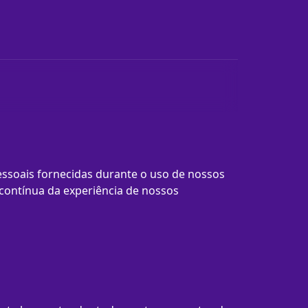
essoais fornecidas durante o uso de nossos
 contínua da experiência de nossos