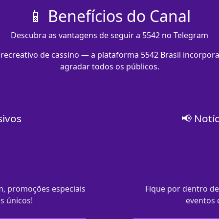
📱 Benefícios do Canal
Descubra as vantagens de seguir a 5542 no Telegram
recreativo de cassino — a plataforma 5542 Brasil incorpor
agradar todos os públicos.
sivos
📢 Notí
m, promoções especiais
Fique por dentro d
s únicos!
eventos 