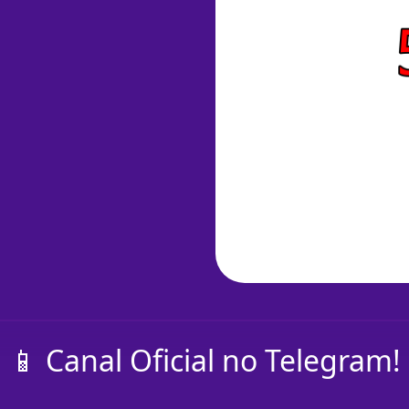
📱 Canal Oficial no Telegram!