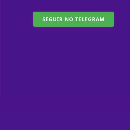
SEGUIR NO TELEGRAM