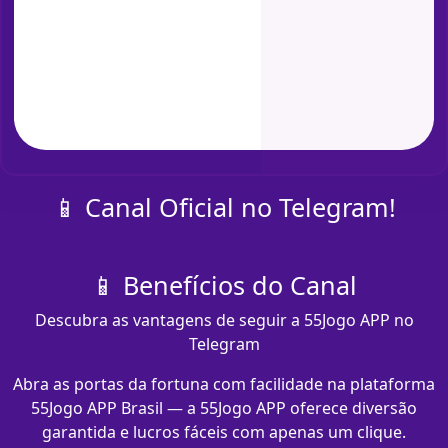
📱 Canal Oficial no Telegram!
📱 Benefícios do Canal
Descubra as vantagens de seguir a 55Jogo APP no
Telegram
Abra as portas da fortuna com facilidade na plataforma
55Jogo APP Brasil — a 55Jogo APP oferece diversão
garantida e lucros fáceis com apenas um clique.