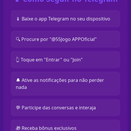
📱 Baixe o app Telegram no seu dispositivo
🔍 Procure por "@55Jogo APPOficial"
👆 Toque em "Entrar" ou "Join"
🔔 Ative as notificações para não perder
nada
💬 Participe das conversas e interaja
🎁 Receba bônus exclusivos