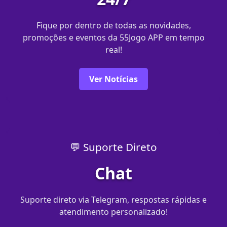
Fique por dentro de todas as novidades,
promoções e eventos da 55Jogo APP em tempo
real!
Ver Notícias
💬 Suporte Direto
Chat
Suporte direto via Telegram, respostas rápidas e
atendimento personalizado!