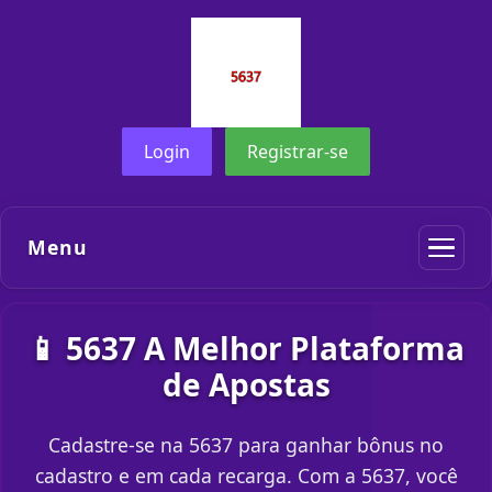
Login
Registrar-se
Menu
📱 5637 A Melhor Plataforma
de Apostas
Cadastre-se na 5637 para ganhar bônus no
cadastro e em cada recarga. Com a 5637, você