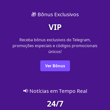
🎁 Bônus Exclusivos
VIP
Receba bônus exclusivos do Telegram,
promoções especiais e códigos promocionais
únicos!
Ver Bônus
📢 Notícias em Tempo Real
24/7