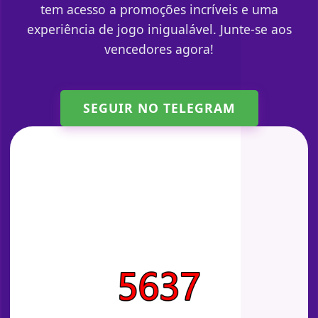
tem acesso a promoções incríveis e uma
experiência de jogo inigualável. Junte-se aos
vencedores agora!
SEGUIR NO TELEGRAM