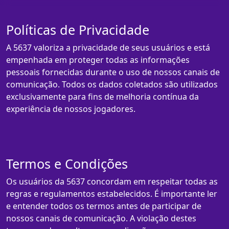
Políticas de Privacidade
A 5637 valoriza a privacidade de seus usuários e está
empenhada em proteger todas as informações
pessoais fornecidas durante o uso de nossos canais de
comunicação. Todos os dados coletados são utilizados
exclusivamente para fins de melhoria contínua da
experiência de nossos jogadores.
Termos e Condições
Os usuários da 5637 concordam em respeitar todas as
regras e regulamentos estabelecidos. É importante ler
e entender todos os termos antes de participar de
nossos canais de comunicação. A violação destes