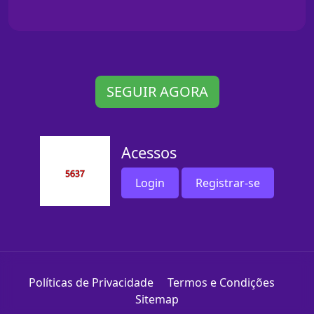
SEGUIR AGORA
Acessos
Login
Registrar-se
Políticas de Privacidade
Termos e Condições
Sitemap