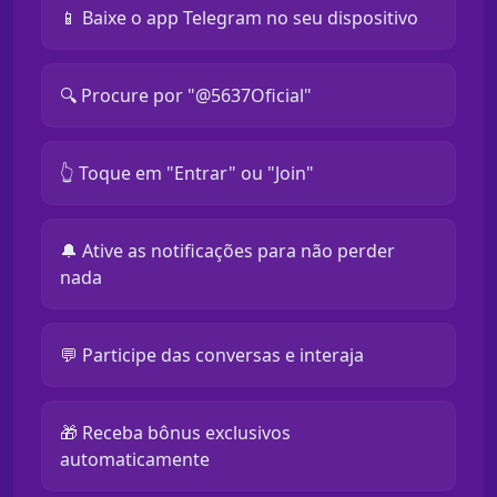
📱 Baixe o app Telegram no seu dispositivo
🔍 Procure por "@5637Oficial"
👆 Toque em "Entrar" ou "Join"
🔔 Ative as notificações para não perder
nada
💬 Participe das conversas e interaja
🎁 Receba bônus exclusivos
automaticamente