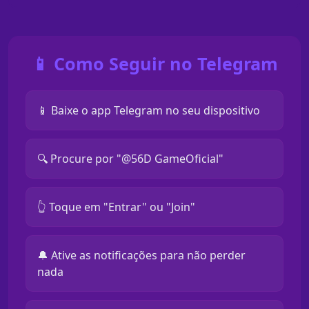
📱 Como Seguir no Telegram
📱 Baixe o app Telegram no seu dispositivo
🔍 Procure por "@56D GameOficial"
👆 Toque em "Entrar" ou "Join"
🔔 Ative as notificações para não perder
nada