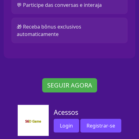
💬 Participe das conversas e interaja
🎁 Receba bônus exclusivos
automaticamente
SEGUIR AGORA
Acessos
Login
Registrar-se