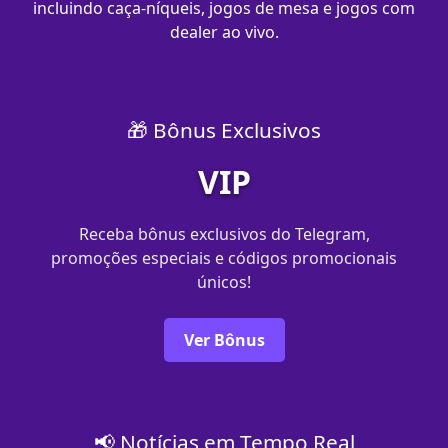
incluindo caça-níqueis, jogos de mesa e jogos com
dealer ao vivo.
🎁 Bônus Exclusivos
VIP
Receba bônus exclusivos do Telegram,
promoções especiais e códigos promocionais
únicos!
Ver Bônus
📢 Notícias em Tempo Real