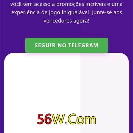
você tem acesso a promoções incríveis e uma
experiência de jogo inigualável. Junte-se aos
vencedores agora!
SEGUIR NO TELEGRAM