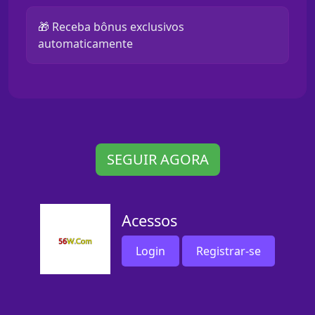
🎁 Receba bônus exclusivos
automaticamente
SEGUIR AGORA
Acessos
Login
Registrar-se