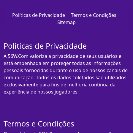
Políticas de Privacidade
Termos e Condições
Sitemap
Políticas de Privacidade
A 56W.Com valoriza a privacidade de seus usuários e
está empenhada em proteger todas as informações
pessoais fornecidas durante o uso de nossos canais de
comunicação. Todos os dados coletados são utilizados
exclusivamente para fins de melhoria contínua da
experiência de nossos jogadores.
Termos e Condições