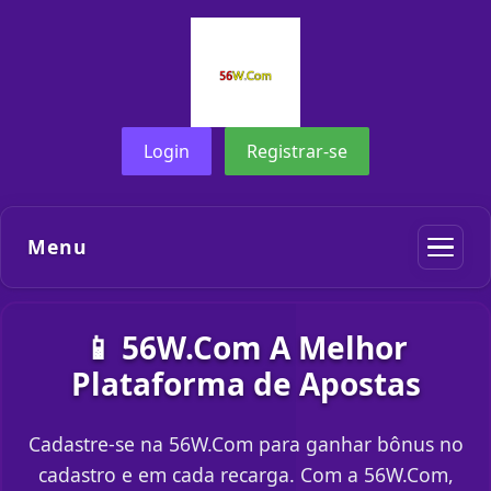
Login
Registrar-se
Menu
📱 56W.Com A Melhor
Plataforma de Apostas
Cadastre-se na 56W.Com para ganhar bônus no
cadastro e em cada recarga. Com a 56W.Com,