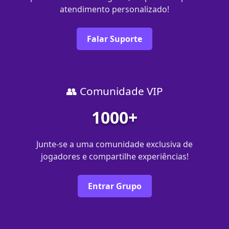
atendimento personalizado!
Falar Suporte
👥 Comunidade VIP
1000+
Junte-se a uma comunidade exclusiva de
jogadores e compartilhe experiências!
Entrar Grupo