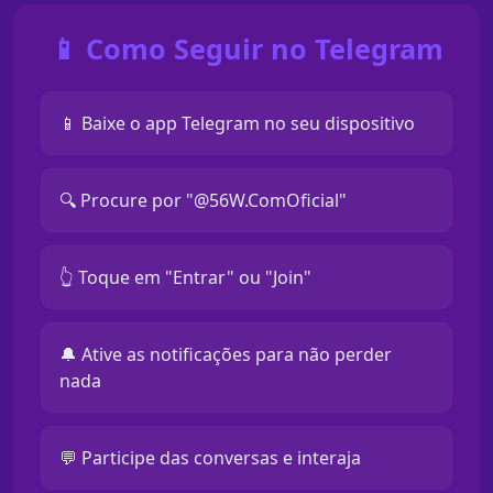
📱 Como Seguir no Telegram
📱 Baixe o app Telegram no seu dispositivo
🔍 Procure por "@56W.ComOficial"
👆 Toque em "Entrar" ou "Join"
🔔 Ative as notificações para não perder
nada
💬 Participe das conversas e interaja