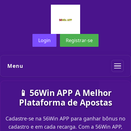
Login
Registrar-se
Menu
📱 56Win APP A Melhor
Plataforma de Apostas
Cadastre-se na 56Win APP para ganhar bônus no
cadastro e em cada recarga. Com a 56Win APP,