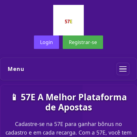
Login
Registrar-se
Menu
📱 57E A Melhor Plataforma
de Apostas
Cadastre-se na 57E para ganhar bônus no
cadastro e em cada recarga. Com a 57E, você tem