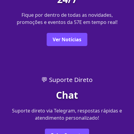
Fique por dentro de todas as novidades,
promoções e eventos da 57E em tempo real!
Ver Notícias
💬 Suporte Direto
Chat
Suporte direto via Telegram, respostas rápidas e
atendimento personalizado!