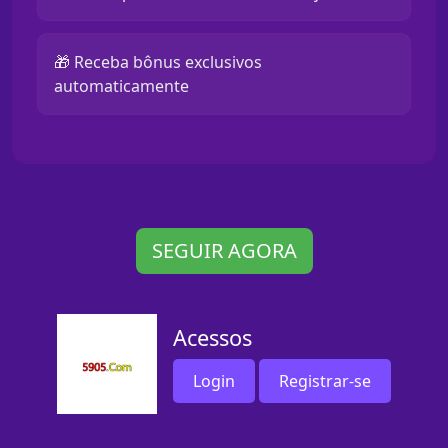
🎁 Receba bônus exclusivos
automaticamente
SEGUIR AGORA
Acessos
Login
Registrar-se