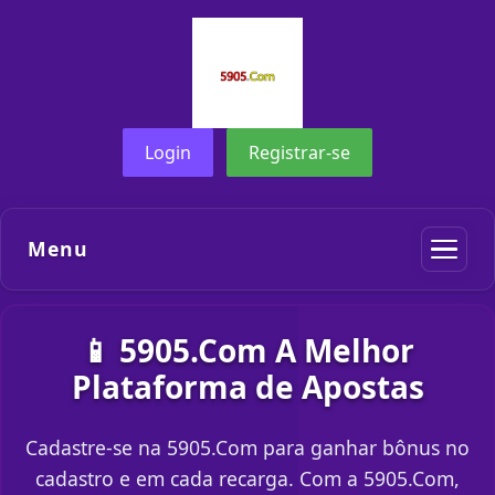
Login
Registrar-se
Menu
📱 5905.Com A Melhor
Plataforma de Apostas
Cadastre-se na 5905.Com para ganhar bônus no
cadastro e em cada recarga. Com a 5905.Com,