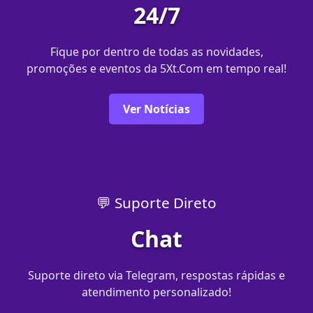
24/7
Fique por dentro de todas as novidades,
promoções e eventos da 5Xt.Com em tempo real!
Ver Notícias
💬 Suporte Direto
Chat
Suporte direto via Telegram, respostas rápidas e
atendimento personalizado!