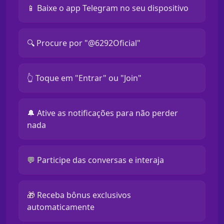
📱 Baixe o app Telegram no seu dispositivo
🔍 Procure por "@6292Oficial"
👆 Toque em "Entrar" ou "Join"
🔔 Ative as notificações para não perder
nada
💬 Participe das conversas e interaja
🎁 Receba bônus exclusivos
automaticamente