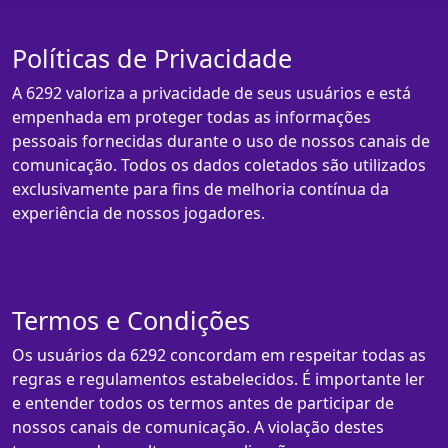
Políticas de Privacidade
A 6292 valoriza a privacidade de seus usuários e está
empenhada em proteger todas as informações
pessoais fornecidas durante o uso de nossos canais de
comunicação. Todos os dados coletados são utilizados
exclusivamente para fins de melhoria contínua da
experiência de nossos jogadores.
Termos e Condições
Os usuários da 6292 concordam em respeitar todas as
regras e regulamentos estabelecidos. É importante ler
e entender todos os termos antes de participar de
nossos canais de comunicação. A violação destes