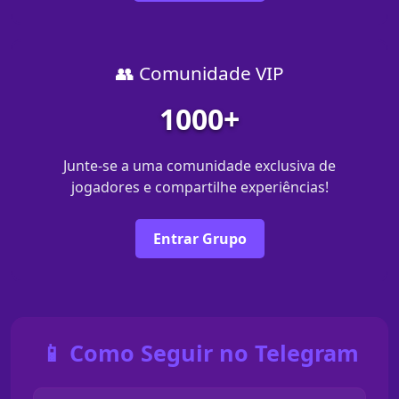
👥 Comunidade VIP
1000+
Junte-se a uma comunidade exclusiva de
jogadores e compartilhe experiências!
Entrar Grupo
📱 Como Seguir no Telegram