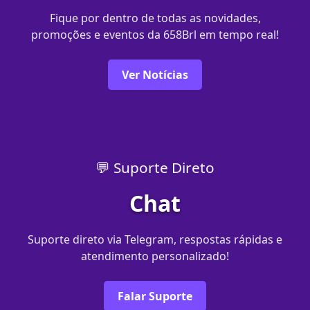
Fique por dentro de todas as novidades,
promoções e eventos da 658Brl em tempo real!
Ver Notícias
💬 Suporte Direto
Chat
Suporte direto via Telegram, respostas rápidas e
atendimento personalizado!
Falar Suporte