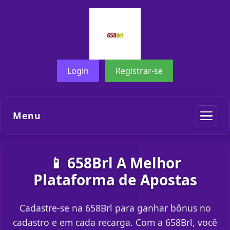
Login
Registrar-se
Menu
📱 658Brl A Melhor
Plataforma de Apostas
Cadastre-se na 658Brl para ganhar bônus no
cadastro e em cada recarga. Com a 658Brl, você