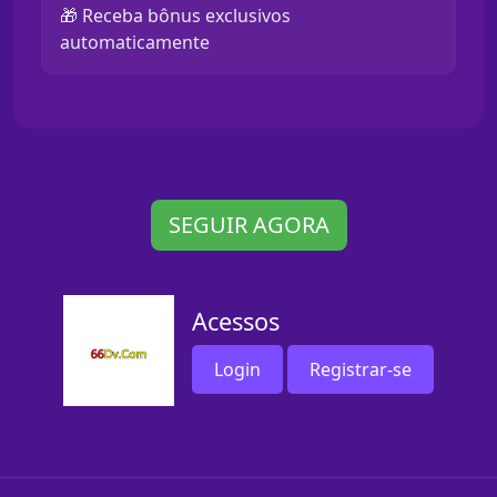
🎁 Receba bônus exclusivos
automaticamente
SEGUIR AGORA
Acessos
Login
Registrar-se