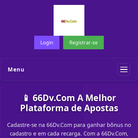
Login
Registrar-se
Menu
📱 66Dv.Com A Melhor
Plataforma de Apostas
Cadastre-se na 66Dv.Com para ganhar bônus no
cadastro e em cada recarga. Com a 66Dv.Com,