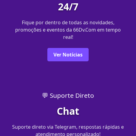
24/7
Fique por dentro de todas as novidades,
promoções e eventos da 66Dv.Com em tempo
real!
Ver Notícias
💬 Suporte Direto
Chat
Suporte direto via Telegram, respostas rápidas e
atendimento personalizado!