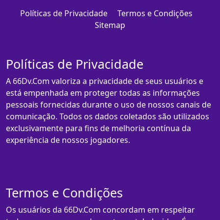
Políticas de Privacidade
Termos e Condições
Sitemap
Políticas de Privacidade
A 66Dv.Com valoriza a privacidade de seus usuários e
está empenhada em proteger todas as informações
pessoais fornecidas durante o uso de nossos canais de
comunicação. Todos os dados coletados são utilizados
exclusivamente para fins de melhoria contínua da
experiência de nossos jogadores.
Termos e Condições
Os usuários da 66Dv.Com concordam em respeitar