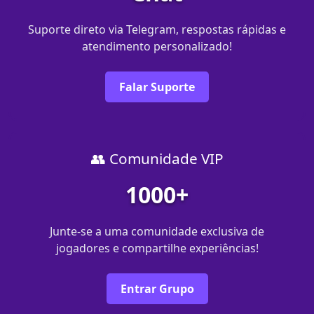
Suporte direto via Telegram, respostas rápidas e
atendimento personalizado!
Falar Suporte
👥 Comunidade VIP
1000+
Junte-se a uma comunidade exclusiva de
jogadores e compartilhe experiências!
Entrar Grupo