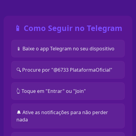
📱 Como Seguir no Telegram
📱 Baixe o app Telegram no seu dispositivo
🔍 Procure por "@6733 PlataformaOficial"
👆 Toque em "Entrar" ou "Join"
🔔 Ative as notificações para não perder
nada