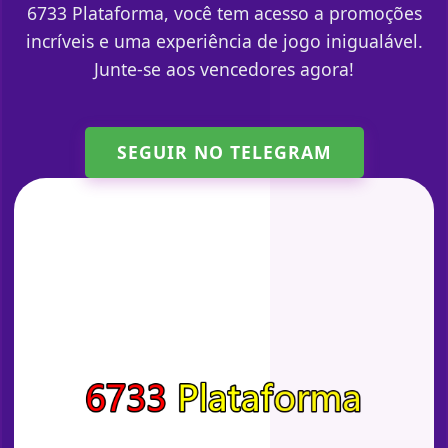
6733 Plataforma, você tem acesso a promoções
incríveis e uma experiência de jogo inigualável.
Junte-se aos vencedores agora!
SEGUIR NO TELEGRAM