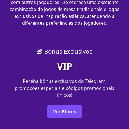
com outros jogadores. Ele oferece uma excelente
combinação de jogos de mesa tradicionais e jogos
exclusivos de inspiração asiática, atendendo a
diferentes preferências dos jogadores.
🎁 Bônus Exclusivos
VIP
Receba bônus exclusivos do Telegram,
promoções especiais e códigos promocionais
únicos!
Ver Bônus