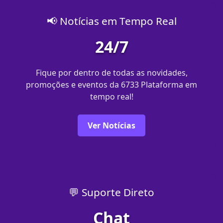
📢 Notícias em Tempo Real
24/7
Fique por dentro de todas as novidades,
promoções e eventos da 6733 Plataforma em
tempo real!
Ver Notícias
💬 Suporte Direto
Chat