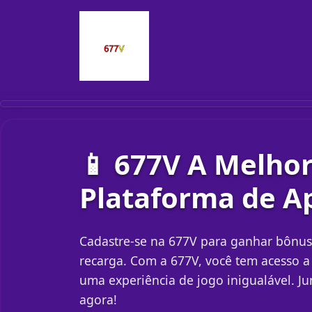
📱 677V A Melho
Plataforma de A
Cadastre-se na 677V para ganhar bônus
recarga. Com a 677V, você tem acesso a
uma experiência de jogo inigualável. J
agora!