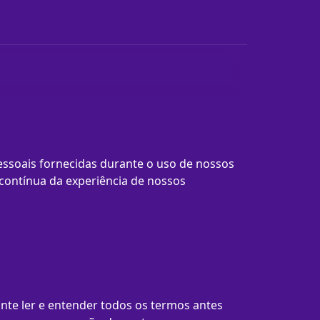
essoais fornecidas durante o uso de nossos
 contínua da experiência de nossos
nte ler e entender todos os termos antes