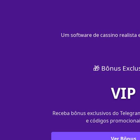
Um software de cassino realista e
🎁 Bônus Exclu
VIP
Receba bônus exclusivos do Telegra
e códigos promocionai
Ver Bônus