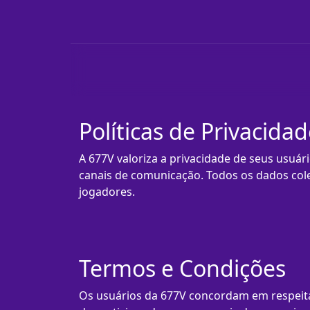
Políticas de Privacida
A 677V valoriza a privacidade de seus usuá
canais de comunicação. Todos os dados cole
jogadores.
Termos e Condições
Os usuários da 677V concordam em respeitar