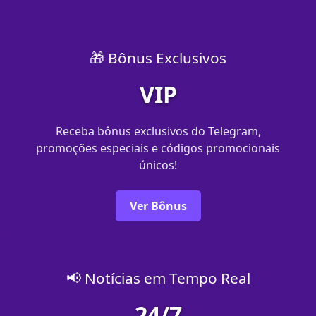
🎁 Bônus Exclusivos
VIP
Receba bônus exclusivos do Telegram,
promoções especiais e códigos promocionais
únicos!
Ver Bônus
📢 Notícias em Tempo Real
24/7