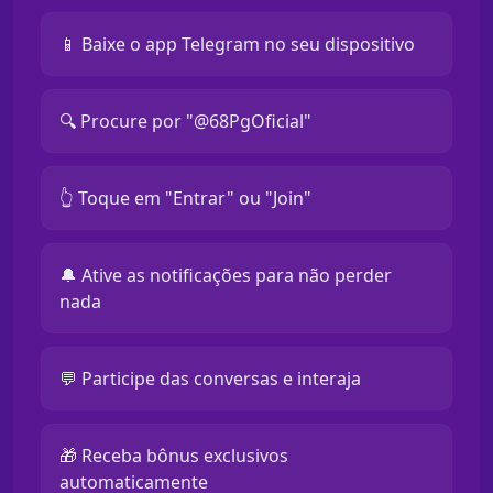
📱 Baixe o app Telegram no seu dispositivo
🔍 Procure por "@68PgOficial"
👆 Toque em "Entrar" ou "Join"
🔔 Ative as notificações para não perder
nada
💬 Participe das conversas e interaja
🎁 Receba bônus exclusivos
automaticamente