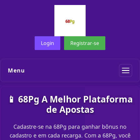
Login
Registrar-se
Menu
📱 68Pg A Melhor Plataforma
de Apostas
Cadastre-se na 68Pg para ganhar bônus no
cadastro e em cada recarga. Com a 68Pg, você