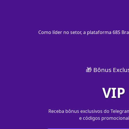
Como líder no setor, a plataforma 68S Br
🎁 Bônus Exclu
VIP
Receba bônus exclusivos do Telegra
e códigos promocionai