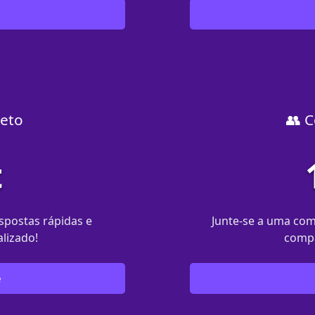
reto
👥 
t
espostas rápidas e
Junte-se a uma com
lizado!
compa
e