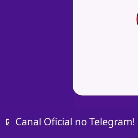
📱 Canal Oficial no Telegram!