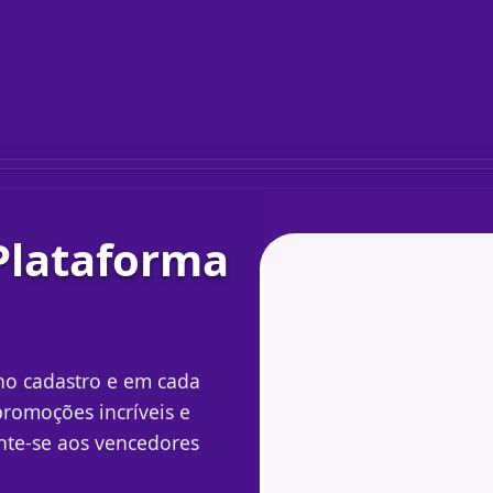
Plataforma
no cadastro e em cada
promoções incríveis e
unte-se aos vencedores