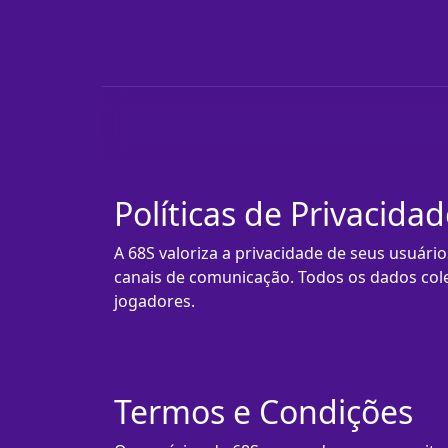
Políticas de Privacida
A 68S valoriza a privacidade de seus usuár
canais de comunicação. Todos os dados cole
jogadores.
Termos e Condições