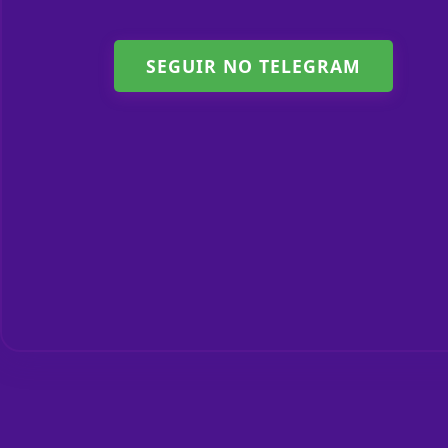
SEGUIR NO TELEGRAM