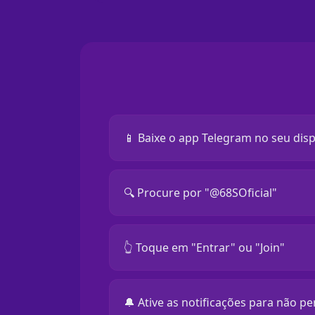
📱 Baixe o app Telegram no seu disp
🔍 Procure por "@68SOficial"
👆 Toque em "Entrar" ou "Join"
🔔 Ative as notificações para não p