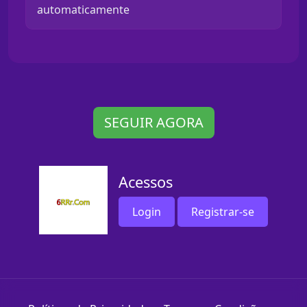
automaticamente
SEGUIR AGORA
Acessos
Login
Registrar-se