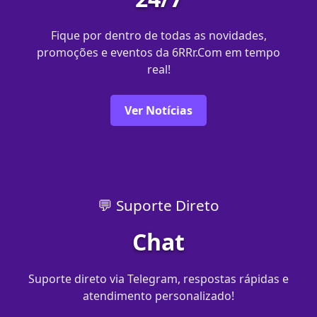
Fique por dentro de todas as novidades,
promoções e eventos da 6RRr.Com em tempo
real!
Ver Notícias
💬 Suporte Direto
Chat
Suporte direto via Telegram, respostas rápidas e
atendimento personalizado!