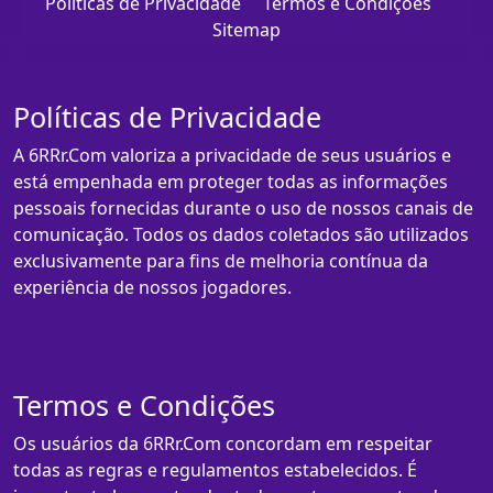
Políticas de Privacidade
Termos e Condições
Sitemap
Políticas de Privacidade
A 6RRr.Com valoriza a privacidade de seus usuários e
está empenhada em proteger todas as informações
pessoais fornecidas durante o uso de nossos canais de
comunicação. Todos os dados coletados são utilizados
exclusivamente para fins de melhoria contínua da
experiência de nossos jogadores.
Termos e Condições
Os usuários da 6RRr.Com concordam em respeitar
todas as regras e regulamentos estabelecidos. É