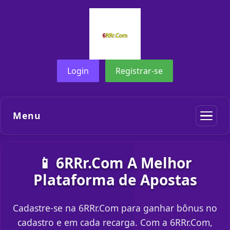
Login
Registrar-se
Menu
📱 6RRr.Com A Melhor
Plataforma de Apostas
Cadastre-se na 6RRr.Com para ganhar bônus no
cadastro e em cada recarga. Com a 6RRr.Com,