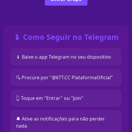
📱 Como Seguir no Telegram
📱 Baixe o app Telegram no seu dispositivo
🔍 Procure por "@6TT.CC PlataformaOficial"
👆 Toque em "Entrar" ou "Join"
🔔 Ative as notificações para não perder
nada