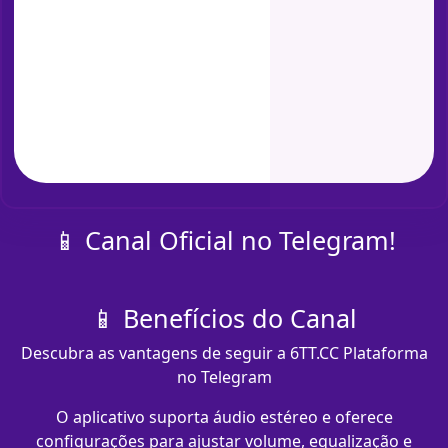
📱 Canal Oficial no Telegram!
📱 Benefícios do Canal
Descubra as vantagens de seguir a 6TT.CC Plataforma
no Telegram
O aplicativo suporta áudio estéreo e oferece
configurações para ajustar volume, equalização e