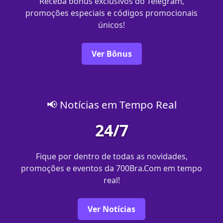
Receba bônus exclusivos do Telegram,
promoções especiais e códigos promocionais
únicos!
Ver Bônus
📢 Notícias em Tempo Real
24/7
Fique por dentro de todas as novidades,
promoções e eventos da 700Bra.Com em tempo
real!
Ver Notícias