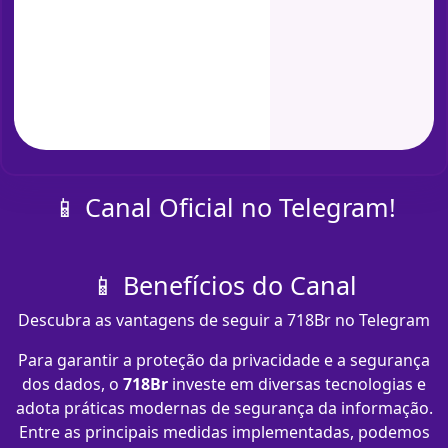
📱 Canal Oficial no Telegram!
📱 Benefícios do Canal
Descubra as vantagens de seguir a 718Br no Telegram
Para garantir a proteção da privacidade e a segurança
dos dados, o
718Br
investe em diversas tecnologias e
adota práticas modernas de segurança da informação.
Entre as principais medidas implementadas, podemos