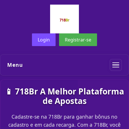
Login
Registrar-se
Menu
📱 718Br A Melhor Plataforma
de Apostas
Cadastre-se na 718Br para ganhar bônus no
cadastro e em cada recarga. Com a 718Br, você