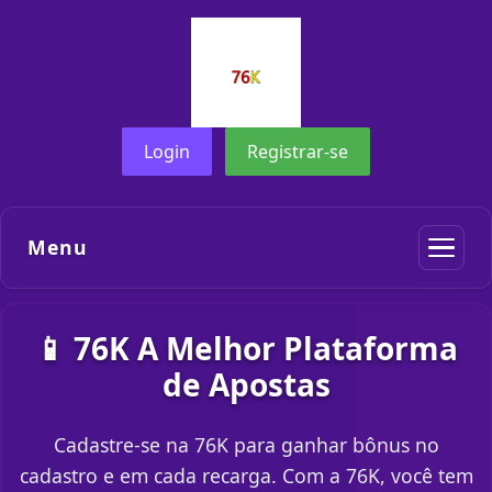
Login
Registrar-se
Menu
📱 76K A Melhor Plataforma
de Apostas
Cadastre-se na 76K para ganhar bônus no
cadastro e em cada recarga. Com a 76K, você tem