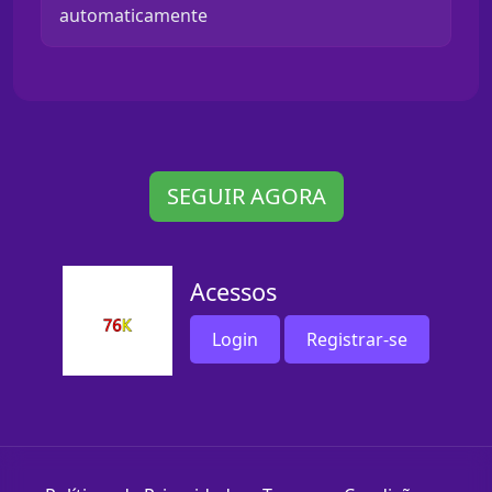
automaticamente
SEGUIR AGORA
Acessos
Login
Registrar-se