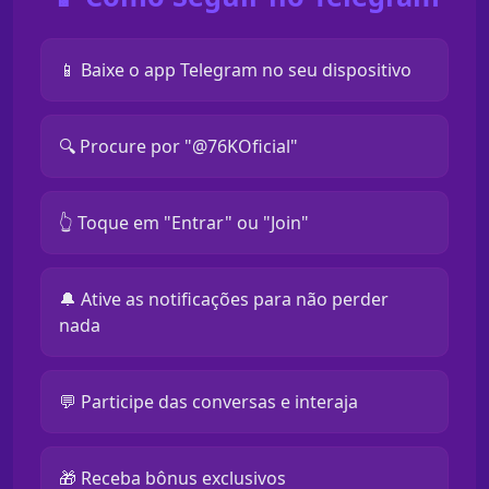
📱 Baixe o app Telegram no seu dispositivo
🔍 Procure por "@76KOficial"
👆 Toque em "Entrar" ou "Join"
🔔 Ative as notificações para não perder
nada
💬 Participe das conversas e interaja
🎁 Receba bônus exclusivos