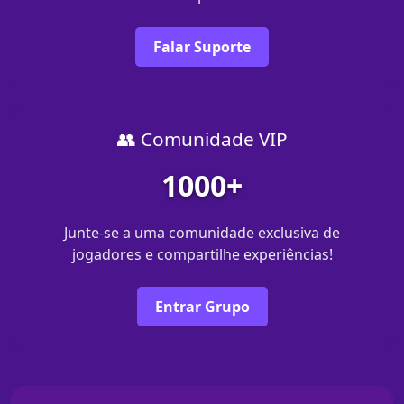
Falar Suporte
👥 Comunidade VIP
1000+
Junte-se a uma comunidade exclusiva de
jogadores e compartilhe experiências!
Entrar Grupo