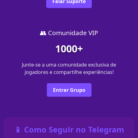
Falar Suporte
👥 Comunidade VIP
1000+
Junte-se a uma comunidade exclusiva de
jogadores e compartilhe experiências!
Entrar Grupo
📱 Como Seguir no Telegram