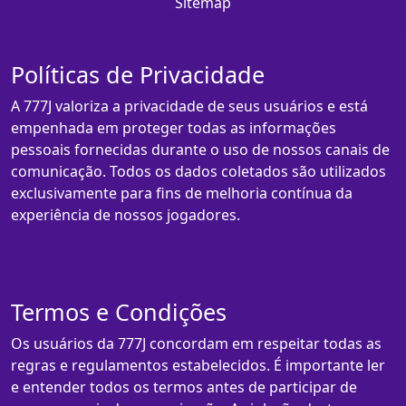
Sitemap
Políticas de Privacidade
A 777J valoriza a privacidade de seus usuários e está
empenhada em proteger todas as informações
pessoais fornecidas durante o uso de nossos canais de
comunicação. Todos os dados coletados são utilizados
exclusivamente para fins de melhoria contínua da
experiência de nossos jogadores.
Termos e Condições
Os usuários da 777J concordam em respeitar todas as
regras e regulamentos estabelecidos. É importante ler
e entender todos os termos antes de participar de