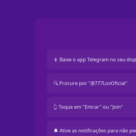
📱 Baixe o app Telegram no seu disp
🔍 Procure por "@777LovOficial"
👆 Toque em "Entrar" ou "Join"
🔔 Ative as notificações para não p