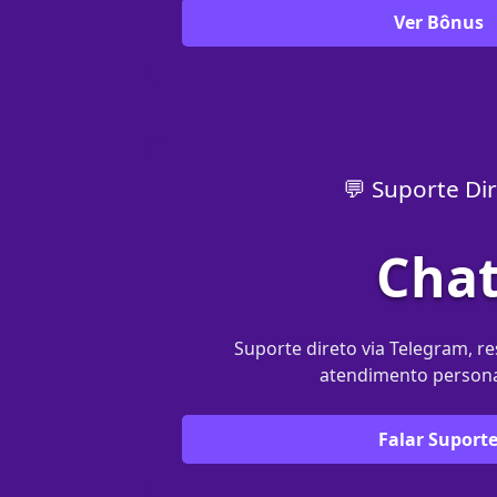
Ver Bônus
💬 Suporte Di
Cha
Suporte direto via Telegram, r
atendimento persona
Falar Suport