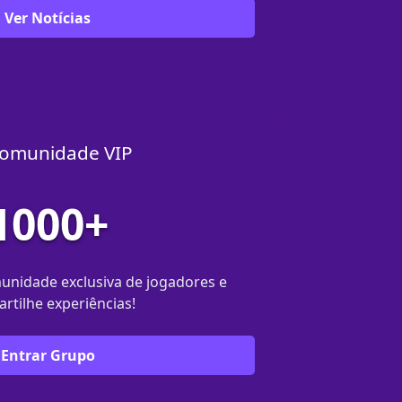
Ver Notícias
Comunidade VIP
1000+
unidade exclusiva de jogadores e
rtilhe experiências!
Entrar Grupo