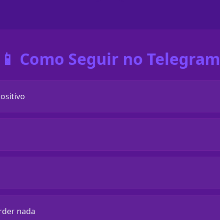
📱 Como Seguir no Telegram
ositivo
erder nada