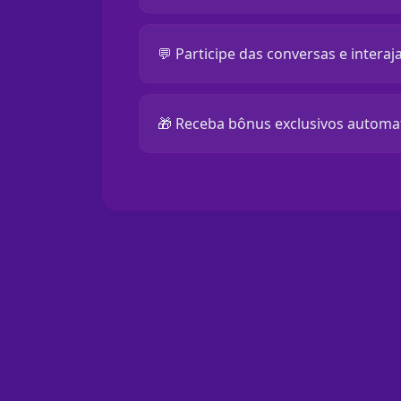
💬 Participe das conversas e interaj
🎁 Receba bônus exclusivos autom