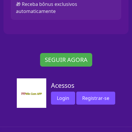
🎁 Receba bônus exclusivos
automaticamente
SEGUIR AGORA
Acessos
Login
Registrar-se