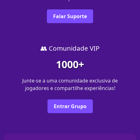
Falar Suporte
👥 Comunidade VIP
1000+
Junte-se a uma comunidade exclusiva de
jogadores e compartilhe experiências!
Entrar Grupo