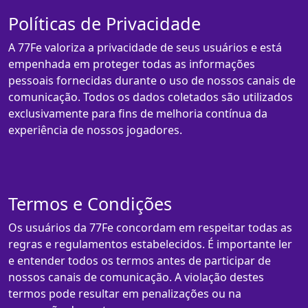
Políticas de Privacidade
A 77Fe valoriza a privacidade de seus usuários e está
empenhada em proteger todas as informações
pessoais fornecidas durante o uso de nossos canais de
comunicação. Todos os dados coletados são utilizados
exclusivamente para fins de melhoria contínua da
experiência de nossos jogadores.
Termos e Condições
Os usuários da 77Fe concordam em respeitar todas as
regras e regulamentos estabelecidos. É importante ler
e entender todos os termos antes de participar de
nossos canais de comunicação. A violação destes
termos pode resultar em penalizações ou na