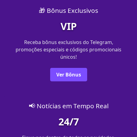
🎁 Bônus Exclusivos
VIP
Receba bônus exclusivos do Telegram,
promoções especiais e códigos promocionais
únicos!
Ver Bônus
📢 Notícias em Tempo Real
24/7