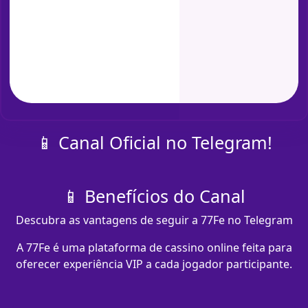
📱 Canal Oficial no Telegram!
📱 Benefícios do Canal
Descubra as vantagens de seguir a 77Fe no Telegram
A 77Fe é uma plataforma de cassino online feita para
oferecer experiência VIP a cada jogador participante.