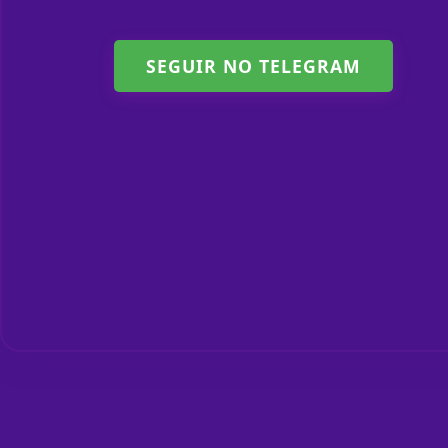
SEGUIR NO TELEGRAM