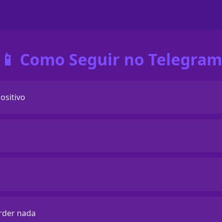
📱 Como Seguir no Telegram
ositivo
erder nada