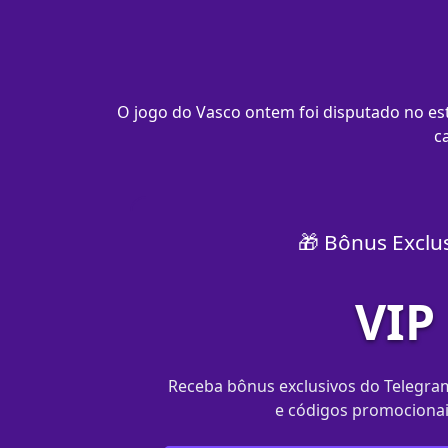
O jogo do Vasco ontem foi disputado no es
c
🎁 Bônus Exclu
VIP
Receba bônus exclusivos do Telegra
e códigos promocionai