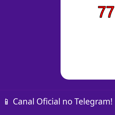
📱 Canal Oficial no Telegram!