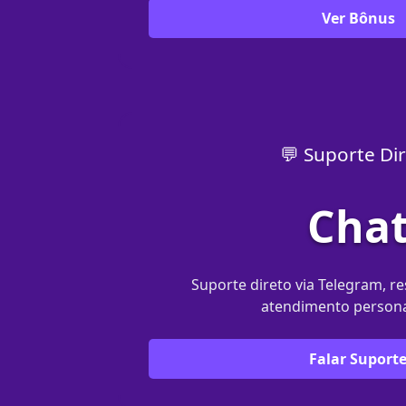
Ver Bônus
💬 Suporte Di
Cha
Suporte direto via Telegram, r
atendimento persona
Falar Suport