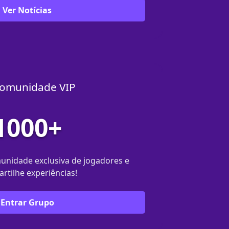
Ver Notícias
Comunidade VIP
1000+
unidade exclusiva de jogadores e
rtilhe experiências!
Entrar Grupo